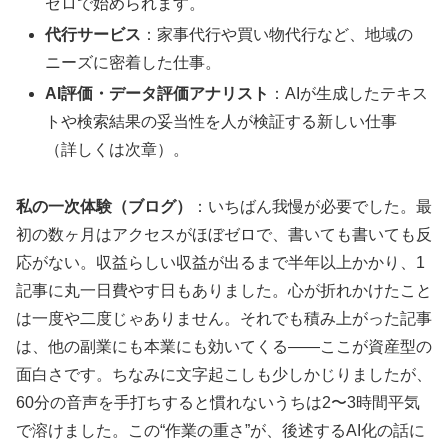
ゼロで始められます。
代行サービス
：家事代行や買い物代行など、地域の
ニーズに密着した仕事。
AI評価・データ評価アナリスト
：AIが生成したテキス
トや検索結果の妥当性を人が検証する新しい仕事
（詳しくは次章）。
私の一次体験（ブログ）
：いちばん我慢が必要でした。最
初の数ヶ月はアクセスがほぼゼロで、書いても書いても反
応がない。収益らしい収益が出るまで半年以上かかり、1
記事に丸一日費やす日もありました。心が折れかけたこと
は一度や二度じゃありません。それでも積み上がった記事
は、他の副業にも本業にも効いてくる——ここが資産型の
面白さです。ちなみに文字起こしも少しかじりましたが、
60分の音声を手打ちすると慣れないうちは2〜3時間平気
で溶けました。この“作業の重さ”が、後述するAI化の話に