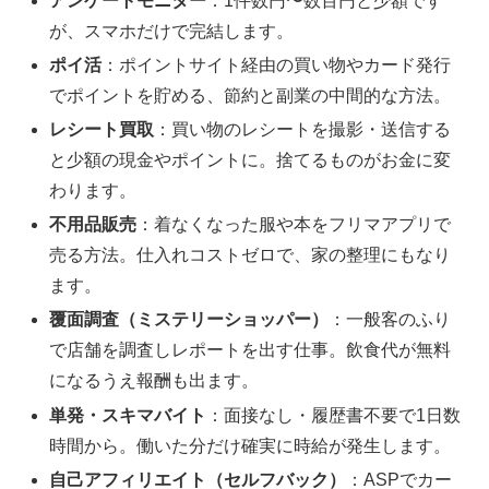
アンケートモニター
：1件数円〜数百円と少額です
が、スマホだけで完結します。
ポイ活
：ポイントサイト経由の買い物やカード発行
でポイントを貯める、節約と副業の中間的な方法。
レシート買取
：買い物のレシートを撮影・送信する
と少額の現金やポイントに。捨てるものがお金に変
わります。
不用品販売
：着なくなった服や本をフリマアプリで
売る方法。仕入れコストゼロで、家の整理にもなり
ます。
覆面調査（ミステリーショッパー）
：一般客のふり
で店舗を調査しレポートを出す仕事。飲食代が無料
になるうえ報酬も出ます。
単発・スキマバイト
：面接なし・履歴書不要で1日数
時間から。働いた分だけ確実に時給が発生します。
自己アフィリエイト（セルフバック）
：ASPでカー