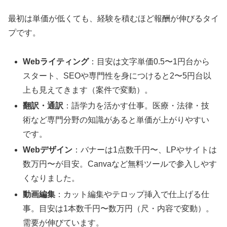
最初は単価が低くても、経験を積むほど報酬が伸びるタイ
プです。
Webライティング
：目安は文字単価0.5〜1円台から
スタート、SEOや専門性を身につけると2〜5円台以
上も見えてきます（案件で変動）。
翻訳・通訳
：語学力を活かす仕事。医療・法律・技
術など専門分野の知識があると単価が上がりやすい
です。
Webデザイン
：バナーは1点数千円〜、LPやサイトは
数万円〜が目安。Canvaなど無料ツールで参入しやす
くなりました。
動画編集
：カット編集やテロップ挿入で仕上げる仕
事。目安は1本数千円〜数万円（尺・内容で変動）。
需要が伸びています。