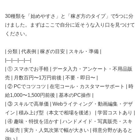
30種類を「始めやすさ」と「稼ぎ方のタイプ」で5つに分
けました。まずはここで自分に近そうな入り口を見つけて
ください。
| 分類 | 代表例 | 稼ぎの目安 | スキル・準備 |
|—|—|—|—|
| ① スマホでお手軽 | データ入力・アンケート・不用品販
売 | 月数百円〜1万円前後 | 不要・即日〜 |
| ② PCでコツコツ | 在宅コール・カスタマーサポート | 時
給1,000〜1,500円前後 | 基本のPC操作 |
| ③ スキルで高単価 | Webライティング・動画編集・デザ
イン | 積み上げ型（本文で相場を後述） | 学習コストあり |
| ④ 趣味・特技を活かす | ハンドメイド・写真販売・スキ
ル販売 | 実力・人気次第で幅が大きい | 得意分野があると
強い |