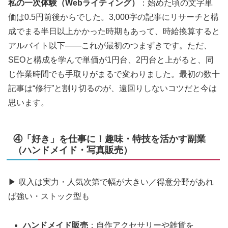
私の一次体験（Webライティング）
：始めた頃の文字単
価は0.5円前後からでした。3,000字の記事にリサーチと構
成でまる半日以上かかった時期もあって、時給換算すると
アルバイト以下——これが最初のつまずきです。ただ、
SEOと構成を学んで単価が1円台、2円台と上がると、同
じ作業時間でも手取りがまるで変わりました。最初の数十
記事は“修行”と割り切るのが、遠回りしないコツだと今は
思います。
④「好き」を仕事に！趣味・特技を活かす副業
（ハンドメイド・写真販売）
▶ 収入は実力・人気次第で幅が大きい／得意分野があれ
ば強い・ストック型も
ハンドメイド販売
：自作アクセサリーや雑貨を