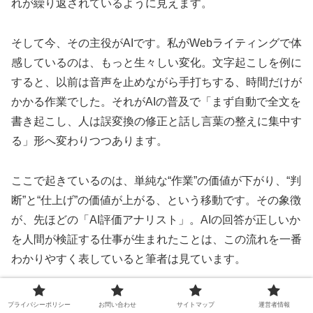
れが繰り返されているように見えます。
そして今、その主役がAIです。私がWebライティングで体
感しているのは、もっと生々しい変化。文字起こしを例に
すると、以前は音声を止めながら手打ちする、時間だけが
かかる作業でした。それがAIの普及で「まず自動で全文を
書き起こし、人は誤変換の修正と話し言葉の整えに集中す
る」形へ変わりつつあります。
ここで起きているのは、単純な“作業”の価値が下がり、“判
断”と“仕上げ”の価値が上がる、という移動です。その象徴
が、先ほどの「AI評価アナリスト」。AIの回答が正しいか
を人間が検証する仕事が生まれたことは、この流れを一番
わかりやすく表していると筆者は見ています。
だからこそ、初心者がまずデータ入力やアンケートで「稼
プライバシーポリシー
お問い合わせ
サイトマップ
運営者情報