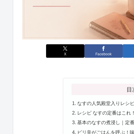
X
Facebook
目
なすの人気殿堂入りレシ
レシピ なすの定番はこれ
基本のなすの煮浸し｜定
ピリ辛がごはんを呼ぶ！