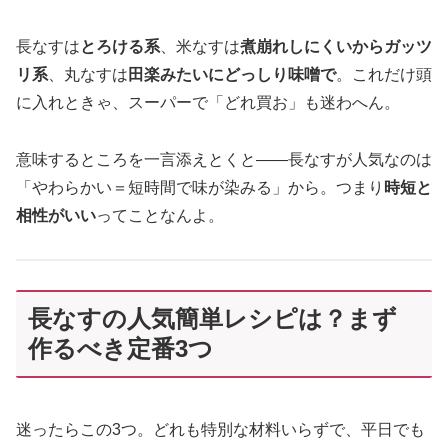
長なすは
とろける系
、米なすは
煮崩れしにくいからガッツ
リ系
、丸なすは
田楽みたいにどっしり味噌で
。これだけ頭
に入れときゃ、スーパーで「どれ買お」も迷わへん。
意味するところを一言添えとくと——長なすが人気なのは
「やわらかい＝短時間で味が染みる」から。つまり
時短と
相性がいい
ってことなんよ。
長なすの人気簡単レシピは？まず
作るべき定番3つ
迷ったらこの3つ。どれも特別な材料いらずで、平日でも