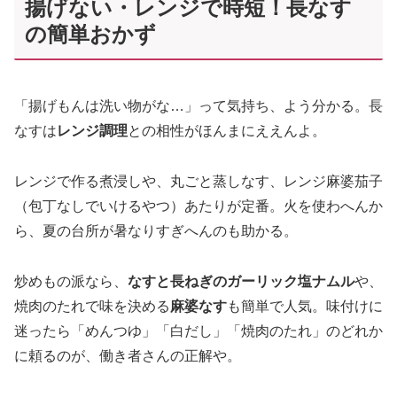
揚げない・レンジで時短！長なす
の簡単おかず
「揚げもんは洗い物がな…」って気持ち、よう分かる。長
なすは
レンジ調理
との相性がほんまにええんよ。
レンジで作る煮浸しや、丸ごと蒸しなす、レンジ麻婆茄子
（包丁なしでいけるやつ）あたりが定番。火を使わへんか
ら、夏の台所が暑なりすぎへんのも助かる。
炒めもの派なら、
なすと長ねぎのガーリック塩ナムル
や、
焼肉のたれで味を決める
麻婆なす
も簡単で人気。味付けに
迷ったら「めんつゆ」「白だし」「焼肉のたれ」のどれか
に頼るのが、働き者さんの正解や。