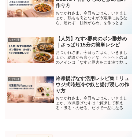
作り方
おつかれさま。今日もごはん、いきまし
ょか。鶏もも肉となすが冷蔵庫にあるな
ら、迷わず「甘酢がらめ」を作っときゃ
間違いない。あたしが調べた人気レシピ
の頂点はコレ、約15〜20分でご飯がすす
む一皿に化けるおかずやで。「鶏 もも肉
【人気】なす×豚肉のポン酢炒め
なす料理
なす レシピ」「...
｜さっぱり15分の簡単レシピ
おつかれさま。今日もごはん、いきまし
ょか。結論から言うとな、ヘトヘトの日
のメインは「なすと豚肉をごま油で炒め
て、ポン酢を回しかける」。これだけ
で、さっぱりした立派な一皿ができあが
り。味付けはポン酢しょうゆだけ。包丁
冷凍揚げなす活用レシピ集！リュ
なす料理
仕事も少なくて、だいたい1...
ウジ式時短冷や奴と揚げ浸しの作
り方
おつかれさま。今日もごはん、いきまし
ょか。冷凍揚げなすは「解凍して和え
る・煮る・のせる」だけで一品になる、
働き者さんの救世主や。とくにリュウジ
さんの冷や奴は、豆腐にのせるだけで5分
かからん。とりあえず、これ作っときゃ
間違いない。今日はね、「...