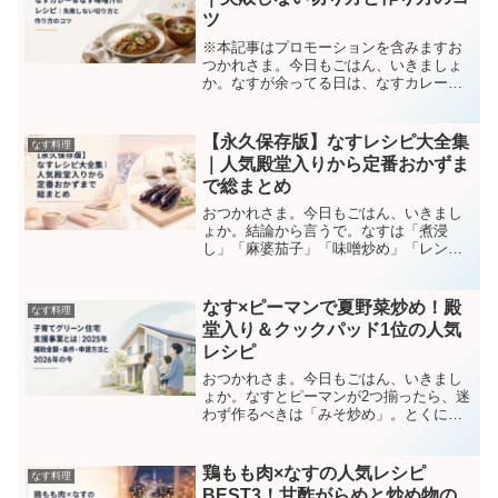
ツ
※本記事はプロモーションを含みますお
つかれさま。今日もごはん、いきましょ
か。なすが余ってる日は、なすカレーと
なすの味噌汁、この二本立てで決まり
や。カレーは切り方を変えるだけで仕上
がりがガラッと変わるし、味噌汁はごま
【永久保存版】なすレシピ大全集
なす料理
油でひと炒めするだけでコク...
｜人気殿堂入りから定番おかずま
で総まとめ
おつかれさま。今日もごはん、いきまし
ょか。結論から言うで。なすは「煮浸
し」「麻婆茄子」「味噌炒め」「レンジ
蒸し」、この4本さえ押さえときゃ、定番
から人気殿堂入りまでだいたい回る。今
日はその大全集や。スーパーで安なっ
なす×ピーマンで夏野菜炒め！殿
なす料理
て、つい3本まとめて買うて...
堂入り＆クックパッド1位の人気
レシピ
おつかれさま。今日もごはん、いきまし
ょか。なすとピーマンが2つ揃ったら、迷
わず作るべきは「みそ炒め」。とくにク
ックパッドでつくれぽ2万件近くを集めた
居酒屋英二さんの殿堂入りレシピが、人
気1位の鉄板や。とりあえず、これ作っと
鶏もも肉×なすの人気レシピ
なす料理
きゃ間違いない。な...
BEST3！甘酢がらめと炒め物の