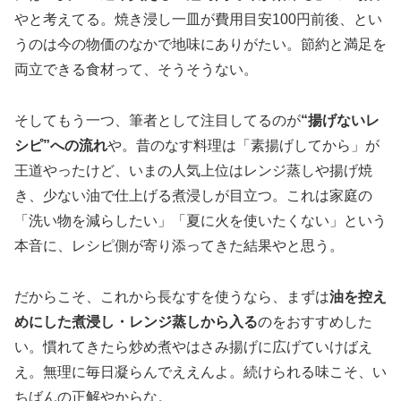
やと考えてる。焼き浸し一皿が費用目安100円前後、とい
うのは今の物価のなかで地味にありがたい。節約と満足を
両立できる食材って、そうそうない。
そしてもう一つ、筆者として注目してるのが
“揚げないレ
シピ”への流れ
や。昔のなす料理は「素揚げしてから」が
王道やったけど、いまの人気上位はレンジ蒸しや揚げ焼
き、少ない油で仕上げる煮浸しが目立つ。これは家庭の
「洗い物を減らしたい」「夏に火を使いたくない」という
本音に、レシピ側が寄り添ってきた結果やと思う。
だからこそ、これから長なすを使うなら、まずは
油を控え
めにした煮浸し・レンジ蒸しから入る
のをおすすめした
い。慣れてきたら炒め煮やはさみ揚げに広げていけばえ
え。無理に毎日凝らんでええんよ。続けられる味こそ、い
ちばんの正解やからな。