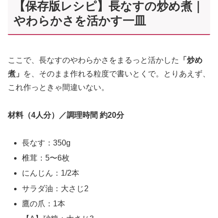
【保存版レシピ】長なすの炒め煮｜
やわらかさを活かす一皿
ここで、長なすのやわらかさをまるっと活かした
「炒め
煮」
を、そのまま作れる粒度で書いとくで。とりあえず、
これ作っときゃ間違いない。
材料（4人分）／調理時間 約20分
長なす：350g
椎茸：5〜6枚
にんじん：1/2本
サラダ油：大さじ2
鷹の爪：1本