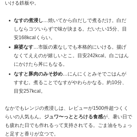
いける鉄板や。
なすの煮浸し
…焼いてから白だしで煮るだけ。白だ
しならコツいらずで味が決まる。だいたい15分、目
安168kcalくらい。
麻婆なす
…市販の素なしでも本格的にいける。揚げ
なくてええのが嬉しいとこ。目安242kcal。白ごはん
にかけたら丼にもなる。
なすと豚肉のみそ炒め
…にんにくとみそでごはんが
すすむ。煮ることでなすがやわらかなる。約10分、
目安257kcal。
なかでもレンジの煮浸しは、レビューが1500件超つくく
らいの人気もん。
ジュワ〜っととろける食感
が、暑い日で
も疲れた日でも作れるって支持されてる。ごま油をちょっ
と足すと香りが立つで。