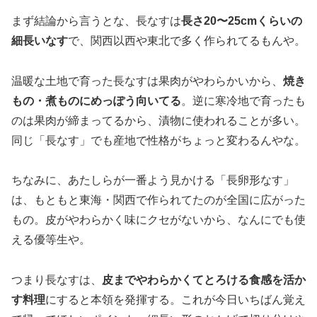
まず結論から言うとな、長なすは
長さ20〜25cmくらいの
細長いなす
で、関西以西や東北で多く作られてるもんや。
温暖な土地で育った長なすは果肉がやわらかいから、
焼き
もの・煮ものにめっぽう向いてる
。逆に寒冷地で育ったも
のは果肉が締まってるから、漬物に使われることが多い。
同じ「長なす」でも産地で性格がちょっと変わるんやな。
ちなみに、あたしらが一番よう見かける「長卵形なす」
は、もともと東海・関西で作られてたのが全国に広がった
もの。皮がやわらかく味にクセがないから、なんにでも使
える優等生や。
つまり長なすは、
皮までやわらかくてとろける食感を活か
す料理
にすると本領を発揮する。これが今日いちばん覚え