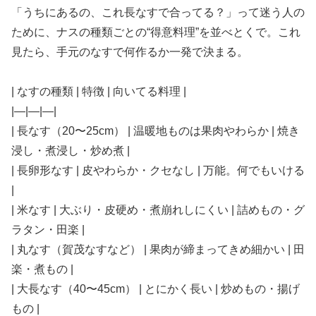
「うちにあるの、これ長なすで合ってる？」って迷う人の
ために、ナスの種類ごとの“得意料理”を並べとくで。これ
見たら、手元のなすで何作るか一発で決まる。
| なすの種類 | 特徴 | 向いてる料理 |
|—|—|—|
| 長なす（20〜25cm） | 温暖地ものは果肉やわらか | 焼き
浸し・煮浸し・炒め煮 |
| 長卵形なす | 皮やわらか・クセなし | 万能。何でもいける
|
| 米なす | 大ぶり・皮硬め・煮崩れしにくい | 詰めもの・グ
ラタン・田楽 |
| 丸なす（賀茂なすなど） | 果肉が締まってきめ細かい | 田
楽・煮もの |
| 大長なす（40〜45cm） | とにかく長い | 炒めもの・揚げ
もの |