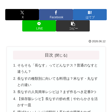
X
Facebook
はてブ
LINE
コピー
2026.06.12
目次
そもそも「長なす」ってどんなナス？普通のなすと
違うん？
長なすの種類別に向いてる料理は？米なす・丸なす
との違い
長なすの人気簡単レシピは？まず作るべき定番3つ
【保存版レシピ】長なすの炒め煮｜やわらかさを活
かす一皿
揚げない・レンジで時短！長なすの簡単おかず